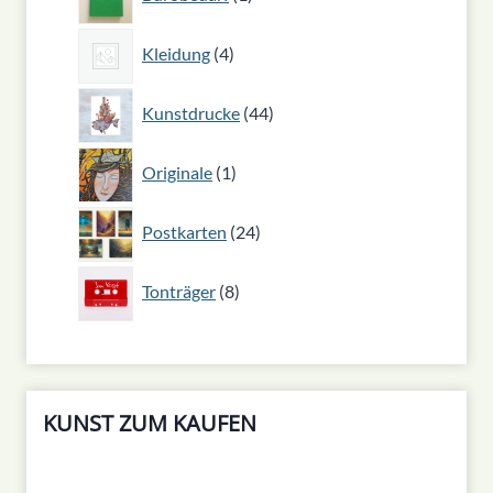
Produkt
4
Kleidung
4
Produkte
44
Kunstdrucke
44
Produkte
1
Originale
1
Produkt
24
Postkarten
24
Produkte
8
Tonträger
8
Produkte
KUNST ZUM KAUFEN