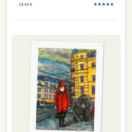
14,42
€
Bewertet
mit
5.00
von 5