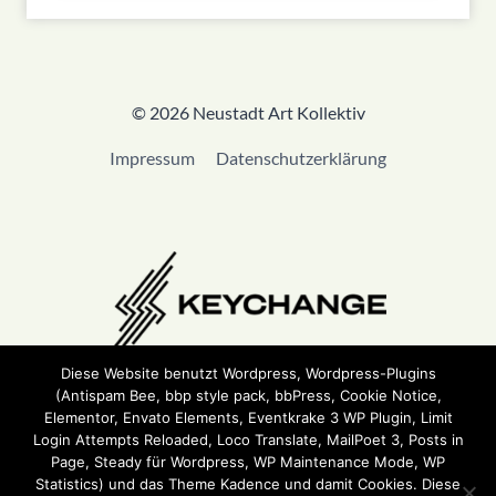
© 2026 Neustadt Art Kollektiv
Impressum
Datenschutzerklärung
Diese Website benutzt Wordpress, Wordpress-Plugins
(Antispam Bee, bbp style pack, bbPress, Cookie Notice,
Wir sind Teil von
Keychange
und haben eine
Pledge
Elementor, Envato Elements, Eventkrake 3 WP Plugin, Limit
unterzeichnet.
Login Attempts Reloaded, Loco Translate, MailPoet 3, Posts in
Page, Steady für Wordpress, WP Maintenance Mode, WP
Statistics) und das Theme Kadence und damit Cookies. Diese