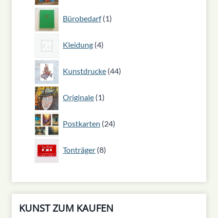
1
Bürobedarf
1
Produkt
4
Kleidung
4
Produkte
44
Kunstdrucke
44
Produkte
1
Originale
1
Produkt
24
Postkarten
24
Produkte
8
Tonträger
8
Produkte
KUNST ZUM KAUFEN