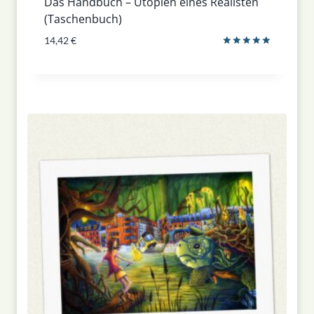
Das Handbuch – Utopien eines Realisten
(Taschenbuch)
14,42
€
Bewertet
mit
5.00
von 5