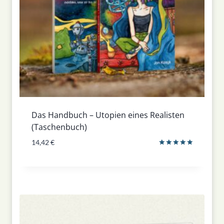
Das Handbuch – Utopien eines Realisten
(Taschenbuch)
14,42
€
Bewertet
mit
5.00
von 5