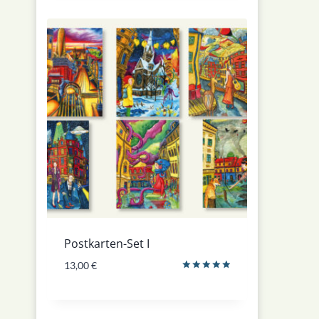
Postkarten-Set I
13,00
€
Bewertet
mit
5.00
von 5