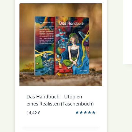
Das Handbuch – Utopien
eines Realisten (Taschenbuch)
14,42
€
Bewertet
mit
5.00
von 5