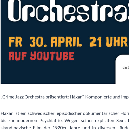
„Crime Jazz Orchestra präsentiert: Häxan“. Komponierte und im
Häxan ist ein schwedischer episodischer dokumentarischer Horr
bis zur modernen Psychiatrie. Wegen seiner expliziten Sex-
skandinavische Film der 1920er Jahre und in diversen Län