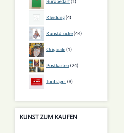
Bürobedarf
1
Produkt
4
Kleidung
4
Produkte
44
Kunstdrucke
44
Produkte
1
Originale
1
Produkt
24
Postkarten
24
Produkte
8
Tonträger
8
Produkte
KUNST ZUM KAUFEN