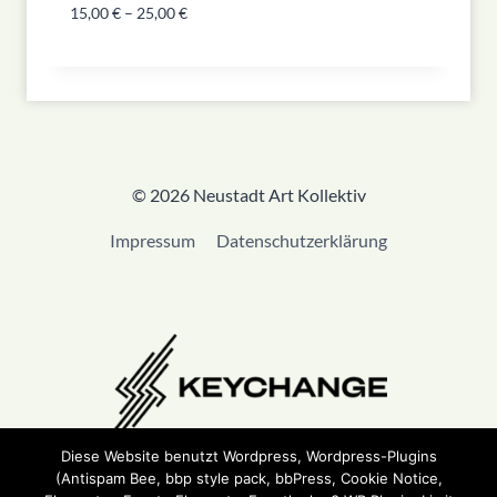
15,00
€
–
25,00
€
© 2026 Neustadt Art Kollektiv
Impressum
Datenschutzerklärung
Diese Website benutzt Wordpress, Wordpress-Plugins
(Antispam Bee, bbp style pack, bbPress, Cookie Notice,
Wir sind Teil von
Keychange
und haben eine
Pledge