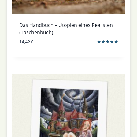
Das Handbuch – Utopien eines Realisten
(Taschenbuch)
14,42
€
Bewertet
mit
5.00
von 5