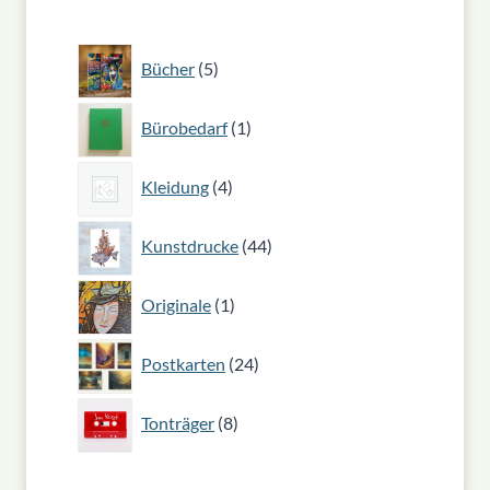
5
Bücher
5
Produkte
1
Bürobedarf
1
Produkt
4
Kleidung
4
Produkte
44
Kunstdrucke
44
Produkte
1
Originale
1
Produkt
24
Postkarten
24
Produkte
8
Tonträger
8
Produkte