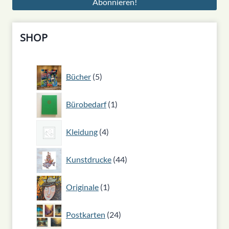
SHOP
5
Bücher
5
Produkte
1
Bürobedarf
1
Produkt
4
Kleidung
4
Produkte
44
Kunstdrucke
44
Produkte
1
Originale
1
Produkt
24
Postkarten
24
Produkte