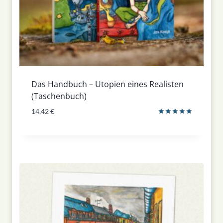
Das Handbuch – Utopien eines Realisten
(Taschenbuch)
14,42
€
Bewertet
mit
5.00
von 5