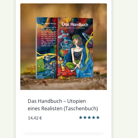
Das Handbuch – Utopien
eines Realisten (Taschenbuch)
14,42
€
Bewertet
mit
5.00
von 5