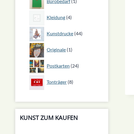
Bürobedarf
1
Produkt
4
Kleidung
4
Produkte
44
Kunstdrucke
44
Produkte
1
Originale
1
Produkt
24
Postkarten
24
Produkte
8
Tonträger
8
Produkte
KUNST ZUM KAUFEN