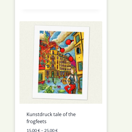
Kunstdruck tale of the
frogfeets
15,00
€
–
25,00
€