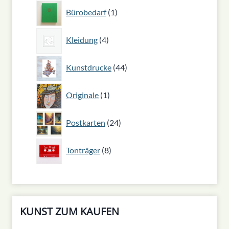
1
Bürobedarf
1
Produkt
4
Kleidung
4
Produkte
44
Kunstdrucke
44
Produkte
1
Originale
1
Produkt
24
Postkarten
24
Produkte
8
Tonträger
8
Produkte
KUNST ZUM KAUFEN