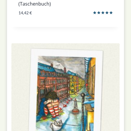
(Taschenbuch)
14,42
€
Bewertet
mit
5.00
von 5