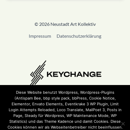
© 2026 Neustadt Art Kollektiv
Impressum
Datenschutzerklärung
Diese Website benutzt Wordpress, Wordpress-Plugins
(Antispam Bee, bbp style pack, bbPress, Cookie Notice,
Wir sind Teil von
Keychange
und haben eine
Pledge
Elementor, Envato Elements, Eventkrake 3 WP Plugin, Limit
unterzeichnet.
Login Attempts Reloaded, Loco Translate, MailPoet 3, Posts in
Page, Steady für Wordpress, WP Maintenance Mode, WP
Statistics) und das Theme Kadence und damit Cookies. Diese
Cookies können wir als Webseitenbetreiber nicht beeinflussen.