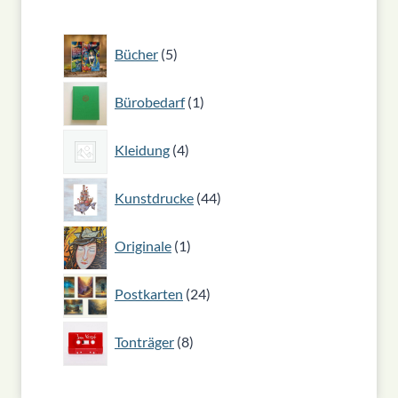
5
Bücher
5
Produkte
1
Bürobedarf
1
Produkt
4
Kleidung
4
Produkte
44
Kunstdrucke
44
Produkte
1
Originale
1
Produkt
24
Postkarten
24
Produkte
8
Tonträger
8
Produkte