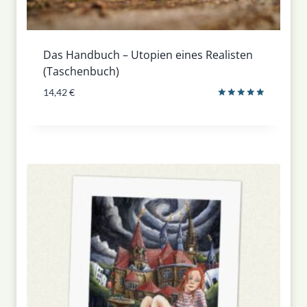
Das Handbuch – Utopien eines Realisten
(Taschenbuch)
14,42
€
Bewertet
mit
5.00
von 5