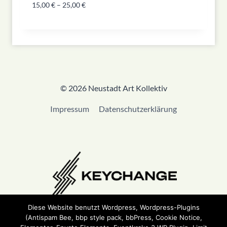
15,00
€
–
25,00
€
© 2026 Neustadt Art Kollektiv
Impressum
Datenschutzerklärung
Diese Website benutzt Wordpress, Wordpress-Plugins
(Antispam Bee, bbp style pack, bbPress, Cookie Notice,
Wir sind Teil von
Keychange
und haben eine
Pledge