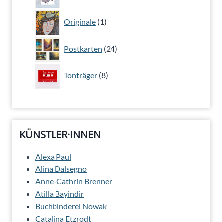
Produkte
1
Originale
1
Produkt
24
Postkarten
24
Produkte
8
Tonträger
8
Produkte
KÜNSTLER·INNEN
Alexa Paul
Alina Dalsegno
Anne-Cathrin Brenner
Atilla Bayindir
Buchbinderei Nowak
Catalina Etzrodt