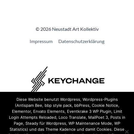
© 2026 Neustadt Art Kollektiv
Impressum
Datenschutzerklärung
Diese Website benutzt Wordpress, Wordpress-Plugins
(Antispam Bee, bbp style pack, bbPress, Cookie Notice,
Wir sind Teil von
Keychange
und haben eine
Pledge
Elementor, Envato Elements, Eventkrake 3 WP Plugin, Limit
unterzeichnet.
Login Attempts Reloaded, Loco Translate, MailPoet 3, Posts in
Page, Steady für Wordpress, WP Maintenance Mode, WP
Statistics) und das Theme Kadence und damit Cookies. Diese